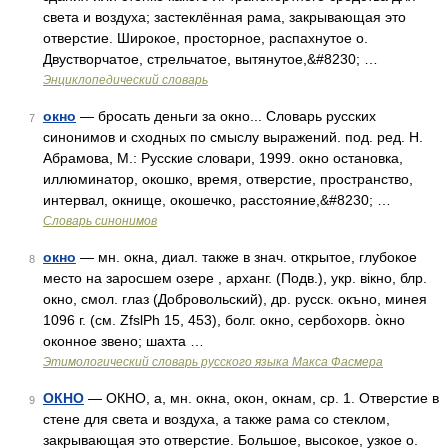
света и воздуха; застеклённая рама, закрывающая это
отверстие. Широкое, просторное, распахнутое о.
Двустворчатое, стрельчатое, вытянутое,&#8230; …
Энциклопедический словарь
окно
— бросать деньги за окно... Словарь русских
7
синонимов и сходных по смыслу выражений. под. ред. Н.
Абрамова, М.: Русские словари, 1999. окно остановка,
иллюминатор, окошко, время, отверстие, пространство,
интервал, окнище, окошечко, расстояние,&#8230; …
Словарь синонимов
окно
— мн. окна, диал. также в знач. открытое, глубокое
8
место на заросшем озере , арханг. (Подв.), укр. вiкно, блр.
окно, смол. глаз (Добровольский), др. русск. окъно, минея
1096 г. (см. ZfslPh 15, 453), болг. окно, сербохорв. о̀кно
оконное звено; шахта …
Этимологический словарь русского языка Макса Фасмера
ОКНО
— ОКНО, а, мн. окна, окон, окнам, ср. 1. Отверстие в
9
стене для света и воздуха, а также рама со стеклом,
закрывающая это отверстие. Большое, высокое, узкое о.