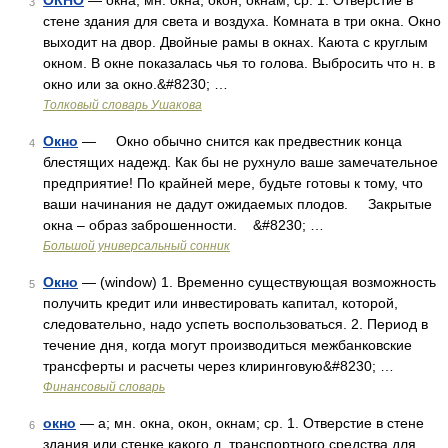
ОКНО
— окна, мн. окна, окон, окнам, ср. 1. Отверстие в
3
стене здания для света и воздуха. Комната в три окна. Окно
выходит на двор. Двойные рамы в окнах. Каюта с круглым
окном. В окне показалась чья то голова. Выбросить что н. в
окно или за окно.&#8230; …
Толковый словарь Ушакова
Окно
— Окно обычно снится как предвестник конца
4
блестящих надежд. Как бы не рухнуло ваше замечательное
предприятие! По крайней мере, будьте готовы к тому, что
ваши начинания не дадут ожидаемых плодов. Закрытые
окна – образ заброшенности. &#8230; …
Большой универсальный сонник
Окно
— (window) 1. Временно существующая возможность
5
получить кредит или инвестировать капитал, которой,
следовательно, надо успеть воспользоваться. 2. Период в
течение дня, когда могут производиться межбанковские
трансферты и расчеты через клиринговую&#8230; …
Финансовый словарь
окно
— а; мн. окна, окон, окнам; ср. 1. Отверстие в стене
6
здания или стенке какого л. транспортного средства для