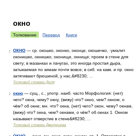
окно
Толкование
Перевод
Книги
ОКНО
— ср. окошко, оконко, оконце, окошечко, ·умалит.
1
оконишко, окнишко; оконище, окнище; проем в стене для
свету; в мазанках и лачугах, это иногда простая дыра,
затыкаемая по зимам почти вовсе; в сиб. на кавк. и пр. окно
затягивают брюшиной, у нас,&#8230; …
Толковый словарь Даля
окно
— сущ., с., употр. наиб. часто Морфология: (нет)
2
чего? окна, чему? окну, (вижу) что? окно, чем? окном, о
чём? об окне; мн. что? окна, (нет) чего? окон, чему? окнам,
(вижу) что? окна, чем? окнами, о чём? об окнах 1. Окном
называют отверстие в стене&#8230; …
Толковый словарь Дмитриева