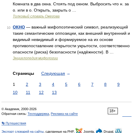
Комната в два окна. Стоять под окном. Выбросить что н. за
о. или в о. Открыть, закрыть о …
Толковый словарь Ожегова
ОКНО
— важный мифопоэтический символ, реализующий
10
такие семантические оппозиции, как внешний внутренний и
видимый невидимый и формируемое на их основе
противопоставление открытости укрытости, соответственно
опасности (риска) безопасности (надёжности). В …
Энциклопедия мифологии
Страницы
Следующая
→
1
2
3
4
5
6
7
8
9
10
11
12
13
© Академик, 2000-2026
18+
Обратная связь:
Техподдержка
,
Реклама на сайте
👣 Путешествия
Экспорт словарей на сайты
, сделанные на PHP,
Joomla,
Drupal,